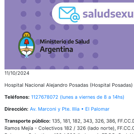
11/10/2024
Hospital Nacional Alejandro Posadas (Hospital Posadas)
Teléfonos:
1127678072 (lunes a viernes de 8 a 14hs)
Dirección:
Av. Marconi y Pte. Illia • El Palomar
Transporte público:
135, 181, 182, 343, 326, 386, FF.CC.
Ramos Mejía - Colectivos 182 / 326 (lado norte), FF.CC.G