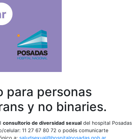
o para personas
trans y no binaries.
el
consultorio de diversidad sexual
del hospital Posadas
o/celular: 11 27 67 80 72 o podés comunicarte
ónico a:
saludsexual@hospitalposadas.gob.ar