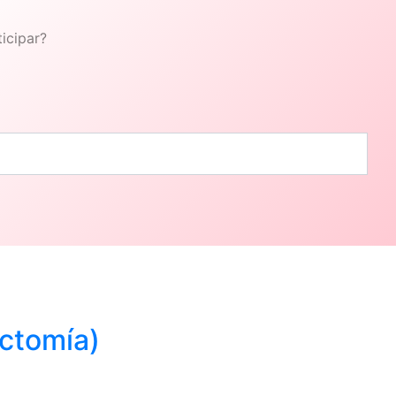
icipar?
ectomía)