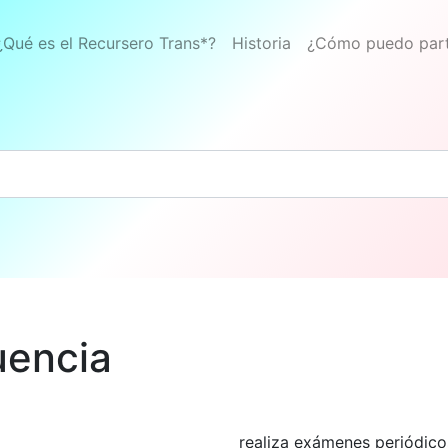
¿Qué es el Recursero Trans*?
Historia
¿Cómo puedo part
uencia
realiza exámenes periódicos